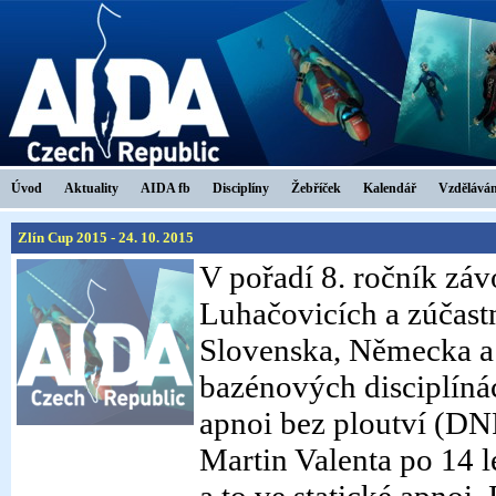
Úvod
Aktuality
AIDA fb
Disciplíny
Žebříček
Kalendář
Vzděláván
Zlín Cup 2015 - 24. 10. 2015
V pořadí 8. ročník zá
Luhačovicích a zúčast
Slovenska, Německa a 
bazénových disciplíná
apnoi bez ploutví (DNF
Martin Valenta po 14 l