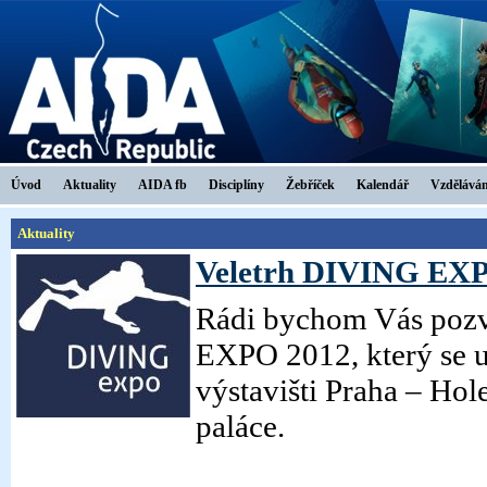
Úvod
Aktuality
AIDA fb
Disciplíny
Žebříček
Kalendář
Vzděláván
Aktuality
Veletrh DIVING EX
Rádi bychom Vás poz
EXPO 2012, který se u
výstavišti Praha – Ho
paláce.