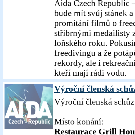
Aida Czech Republic –
bude mít svůj stánek a
promítání filmů o fre
stříbrnými medailisty z
loňského roku. Pokusím
freedivingu a že potáp
rekordy, ale i rekreač
kteří mají rádi vodu.
Výroční členská schůz
Výroční členská schůze
Místo konání:
Restaurace Grill Hou