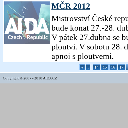
MČR 2012
Mistrovství České rep
bude konat 27.-28. du
V pátek 27.dubna se b
ploutví. V sobotu 28. 
apnoi s ploutvemi.
«
‹
14
15
16
17
Copyright © 2007 - 2010 AIDA CZ